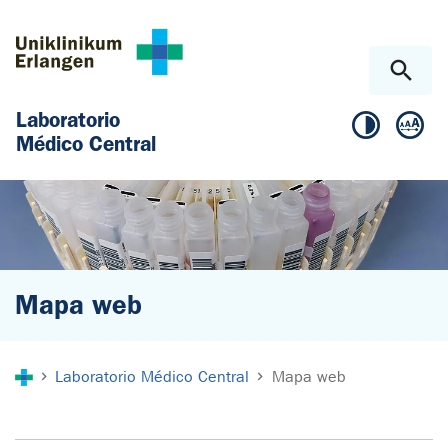
Skip to main content
Skip to page footer
Laboratorio
Médico Central
Mapa web
You are here:
Laboratorio Médico Central
Mapa web