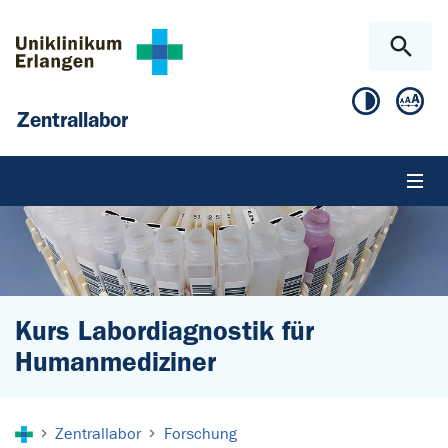
Zum Hauptinhalt springen
Skip to page footer
Zentrallabor
Kurs Labordiagnostik für
Humanmediziner
Sie sind hier:
Zentrallabor
Forschung