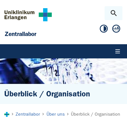
Zum Hauptinhalt springen
Skip to page footer
Zentrallabor
Überblick / Organisation
Sie sind hier:
Zentrallabor
Über uns
Überblick / Organisation